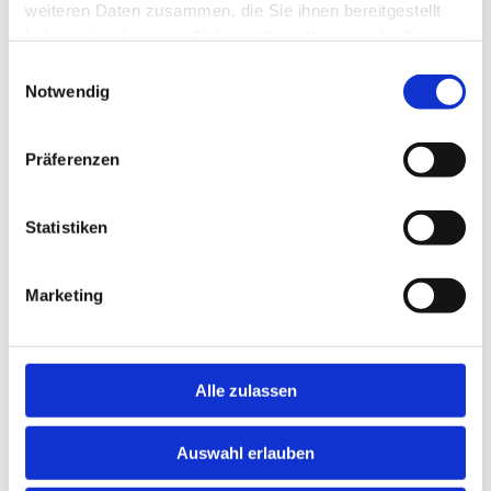
weiteren Daten zusammen, die Sie ihnen bereitgestellt
haben oder die sie im Rahmen Ihrer Nutzung der Dienste
Ganzheitliche und individuelle Babyberatung
gesammelt haben.
Einwilligungsauswahl
www.babyheld-in.de
Notwendig
Selbsthilfeorganisation bei peripartalen psychischen
Präferenzen
Erkrankungen
www.schatten-und-licht.de
Statistiken
RUBRIK FÜR KINDER
Marketing
Suchmaschinen für Kinder
www.blinde-kuh.de
www.fragfinn.de
Alle zulassen
RUBRIK FÜR JUGENDLICHE
Auswahl erlauben
Website, die Jugendliche über psychische Erkrankungen