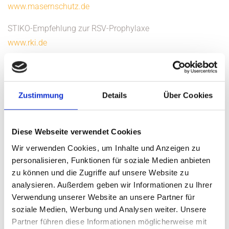
www.masernschutz.de
STIKO-Empfehlung zur RSV-Prophylaxe
www.rki.de
STIKO-Empfehlung zur Immunisierung gegen
Meningokokken
www.rki.de
Zustimmung
Details
Über Cookies
Reise- und Sicherheitshinweise des Auswärtigen Amtes
https://www.auswaertiges-
Diese Webseite verwendet Cookies
amt.de/de/ReiseUndSicherheit/reise-und-
Wir verwenden Cookies, um Inhalte und Anzeigen zu
sicherheitshinweise
personalisieren, Funktionen für soziale Medien anbieten
zu können und die Zugriffe auf unsere Website zu
analysieren. Außerdem geben wir Informationen zu Ihrer
RUBRIK FÜR FRISCHGEBACKENE ELTERN
Verwendung unserer Website an unsere Partner für
soziale Medien, Werbung und Analysen weiter. Unsere
Praktische Hilfe nach der Geburt
Partner führen diese Informationen möglicherweise mit
www.wellcome-online.de