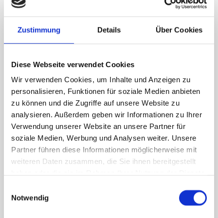
Zustimmung
Details
Über Cookies
KINDGERECHTE SEHTESTUNG
Diese Webseite verwendet Cookies
Wir verwenden Cookies, um Inhalte und Anzeigen zu
personalisieren, Funktionen für soziale Medien anbieten
zu können und die Zugriffe auf unsere Website zu
STARKE KIDS
analysieren. Außerdem geben wir Informationen zu Ihrer
Verwendung unserer Website an unsere Partner für
soziale Medien, Werbung und Analysen weiter. Unsere
Partner führen diese Informationen möglicherweise mit
weiteren Daten zusammen, die Sie ihnen bereitgestellt
VIDEOSPRECHSTUNDE
haben oder die sie im Rahmen Ihrer Nutzung der Dienste
gesammelt haben.
Einwilligungsauswahl
Notwendig