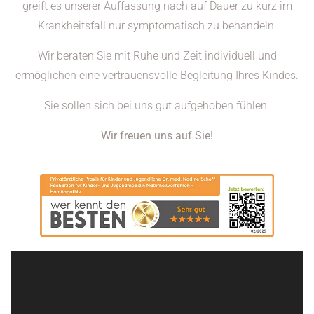
greift es unserer Auffassung nach auf Dauer zu kurz im
Krankheitsfall nur symptomatisch zu behandeln.
Wir beraten Sie mit Ruhe und Zeit individuell und
ermöglichen eine vertrauensvolle Begleitung Ihres Kindes.
Sie sollen sich bei uns gut aufgehoben fühlen.
Wir freuen uns auf Sie!