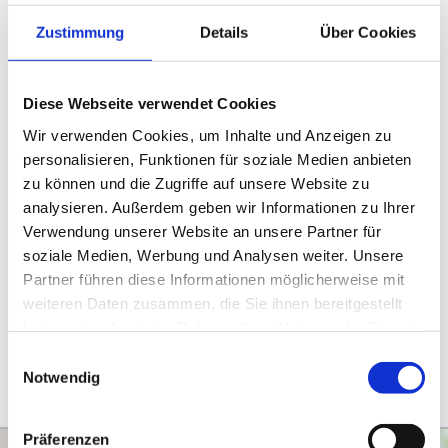
Zustimmung
Details
Über Cookies
Diese Webseite verwendet Cookies
Wir verwenden Cookies, um Inhalte und Anzeigen zu
personalisieren, Funktionen für soziale Medien anbieten
Stillberatung
zu können und die Zugriffe auf unsere Website zu
analysieren. Außerdem geben wir Informationen zu Ihrer
Zu Ihrer Information: Die Möglichkeit für eine
Verwendung unserer Website an unsere Partner für
Stillberatung in unserer Praxis besteht für alle
soziale Medien, Werbung und Analysen weiter. Unsere
Partner führen diese Informationen möglicherweise mit
Interessierten, nicht nur für unsere Patient:innen.
weiteren Daten zusammen, die Sie ihnen bereitgestellt
Melden Sie sich gerne bei Fragen zum Procedere oder
haben oder die sie im Rahmen Ihrer Nutzung der Dienste
gesammelt haben.
mit einem Terminwunsch.
Einwilligungsauswahl
Notwendig
Präferenzen