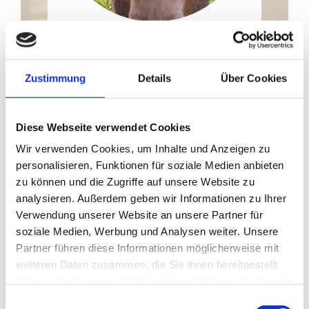
Zustimmung
Details
Über Cookies
Diese Webseite verwendet Cookies
Muttertag 2026
Wir verwenden Cookies, um Inhalte und Anzeigen zu
personalisieren, Funktionen für soziale Medien anbieten
🌷 Muttertag 🌷
zu können und die Zugriffe auf unsere Website zu
Heute ist ein Tag, um all die Mütter zu feiern,
analysieren. Außerdem geben wir Informationen zu Ihrer
die nachts wach bleiben, Sorgen mittragen, kleine
Verwendung unserer Website an unsere Partner für
Hände halten und dabei oft vergessen, auch auf sich
soziale Medien, Werbung und Analysen weiter. Unsere
selbst zu achten.
Partner führen diese Informationen möglicherweise mit
weiteren Daten zusammen, die Sie ihnen bereitgestellt
haben oder die sie im Rahmen Ihrer Nutzung der Dienste
Die, die jeden Tag organisieren, begleiten, trösten,
gesammelt haben.
Einwilligungsauswahl