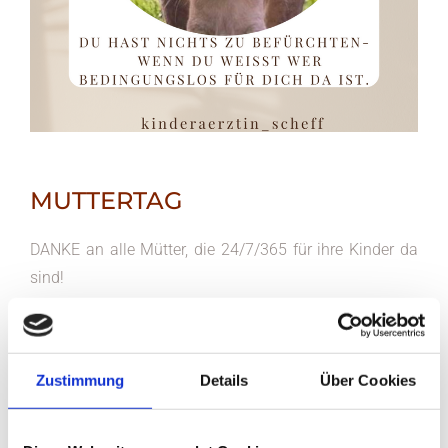
MUTTERTAG
DANKE an alle Mütter, die 24/7/365 für ihre Kinder da
sind!
Die...
Zustimmung
Details
Über Cookies
- mit wenig Schlaf auskommen
- Kindergeburtstage organisieren