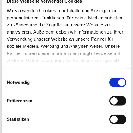
Diese Webseite verwendet Cookies
- spät abends noch Kuchen backen - Fiebernächte
Wir verwenden Cookies, um Inhalte und Anzeigen zu
durchstehen
personalisieren, Funktionen für soziale Medien anbieten
- Geschwisterstreit schlichten
zu können und die Zugriffe auf unsere Website zu
- nach dem Hinfallen trösten
analysieren. Außerdem geben wir Informationen zu Ihrer
- Arzttermine im Blick haben
Verwendung unserer Website an unsere Partner für
- noch schnell ein Geschenk besorgen
soziale Medien, Werbung und Analysen weiter. Unsere
Partner führen diese Informationen möglicherweise mit
- Schulaufgaben nachsehen
weiteren Daten zusammen, die Sie ihnen bereitgestellt
- Übernachtungen möglich machen - Wutanfälle
haben oder die sie im Rahmen Ihrer Nutzung der Dienste
aushalten
gesammelt haben.
Einwilligungsauswahl
- Eis im Thermomix (unbezahlte Werbung) selbst
Notwendig
machen, weil keins mehr im Haus ist
- neue Blumen pflanzen, weil das Beet beim
Präferenzen
Fußballspielen draufgegangen ist
- mit den Kids ins Schwimmbad gehen obwohl sie es
Statistiken
dort ganz furchtbar finden
- morgens noch schnell den Turnbeutel packen