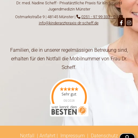
Dr. med. Nadine Scheff - Privatärztliche Praxis für Kinder- und
Jugendmedizin Münster
Ostmarkstraße 9 | 48145 Münster |
0251 - 97 99 333 - 0
|


info@kinderarztpraxis-dr-scheff.de
Familien, die in unserer regelmässigen Betreuung sind,
erhalten für den Notfall die Mobilnummer von Frau Dr.
Scheff.
Sehr gut
08/2026
Privatärztliche Praxis
für Kinder und
Jugendliche Dr. med.
Nadine Scheff
Fachärztin für Kinder-
und Jugendmedizin
Naturheilverfahren -
Notfall
|
Anfahrt
|
Impressum
|
Datenschutz