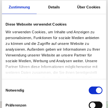
Draussenzeit
Zustimmung
Details
Über Cookies
Auch bei Schmuddelwetter raus!
Diese Webseite verwendet Cookies
Zur Infektprophylaxe und Stärkung der Abwehrlage ist
Wir verwenden Cookies, um Inhalte und Anzeigen zu
das tägliche Spielen draussen zu empfehlen.
personalisieren, Funktionen für soziale Medien anbieten
Es kostet sicher manchmal etwas Überwindung wenn
zu können und die Zugriffe auf unsere Website zu
analysieren. Außerdem geben wir Informationen zu Ihrer
es regnerisch und kalt ist. Den Kindern macht dies in
Verwendung unserer Website an unsere Partner für
der Regel wenig aus. Sie profitieren vom Spielen in der
soziale Medien, Werbung und Analysen weiter. Unsere
Natur, mit Matsch, Sand und Wasser.
Partner führen diese Informationen möglicherweise mit
Sie sollten sich auch schmutzig machen dürfen. Nur so
weiteren Daten zusammen, die Sie ihnen bereitgestellt
können sie sich frei entfalten. Auf die richtige Kleidung
haben oder die sie im Rahmen Ihrer Nutzung der Dienste
kommt es an, dann kann es losgehen.....
gesammelt haben.
Einwilligungsauswahl
Notwendig
Präferenzen